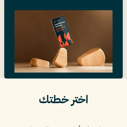
اختر خطتك