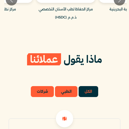
بية البحرينية
مركز الحفاظ لطب الأسنان التخصصي
مركز نظارة
ذ.م.م (HSDC)
ماذا يقول
عملائنا
الكل
الطبي
شركات