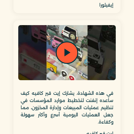
تقديم الدعم المهني، وحل المشكلات، وتسليم
إيفيلورا
تتعامل شركة إنفنت مع دورها في تنمية الأعمال
بجدية، وتعمل بانسجام مع الآخرين في تخطيط
فريقهم يتمتع باللباقة وسرعة الاستجابة، وهم
دائمًا متاحون لضمان رضا العميل التام عن المنتج
أنا أعتبر شركة إنفنت شريكًا حقيقيًا وليس مجرد مزوّد
خدمات تسويقية.
في هذه الشهادة، يشارك إيت قير كافيه كيف
ساعده إنفنت لتخطيط موارد المؤسسات في
تنظيم عمليات المبيعات وإدارة المخزون، مما
جعل العمليات اليومية أسرع وأكثر سهولة
وكفاءة.
إيت قير كافيه