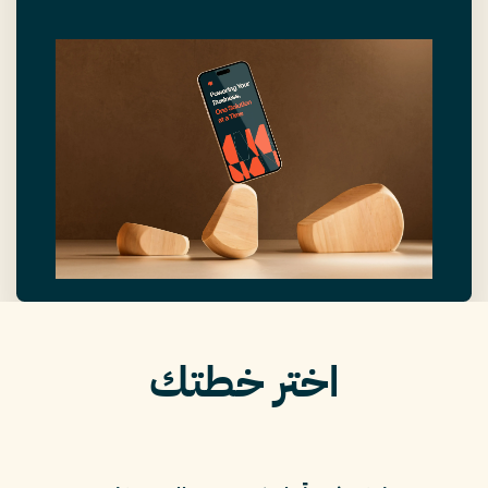
اختر خطتك